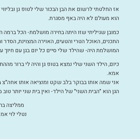
אז החלטתי לרשום את הבן הבכור שלי לטופ גן ובליווי
הוא מעולם לא היה באף מסגרת.
כמובן שגיליתי שזו היתה בחירה מושלמת- הכל ברמה הגב
התכנים, האוכל הטרי והטעים, האוירה המצוינת, הסדר וה
המושלמת היה- שהילד שלי סיים כל יום בגן עם חיוך ענ
כיום, הילד השני שלי נמצא בטופ גן והיה לי ברור מהה
אמא.
אני שמה אותו בבוקר בלב שקט ומוציאה אותו אחה״צ ב
הגן הוא ״הבית השני״ של הילד- ואין בית שני יותר טוב מ
ממליצה בחו
נטלי לוי אמא