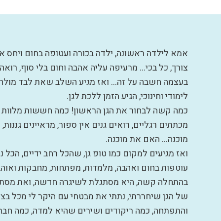
אמא לילדה ראשונה, ילדה בכורה ועטופה בחום ויחס אי
צורך, כל בכי… מרעיפה עליה אהבה וחום בלי סוף, רואה
בעצמה חשבה על זה… ואז מגיע השלב שאת לבד מולה ו
לימודי וחינוכי, הגיע הזמן ללכת לגן.
כמה קשה לבחור את הגן הראשון! כמה חששות מלוות א
מכתתים רגליים, רואים גנים אין ספור, מראיינים גננות
מוכנה… האם את מוכנה.
ואז מגיעים למקום כמו טופ גן, שהכל רחב ידיים, הכל נקי
עוטפות בחום ואהבה, מלמדות, מפתחות, מחבקות ואוהב
בהתחלה קשה, היא מסתגלת לשיגרה חדשה, ואת מסתגל
של הגן שיחררתי, נתתי את מבטחי עם היקר לי מכל בצ
והתפתחה, כמה ריקודים ושירים שהיא למדה, כמה חבר