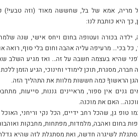
מריה, אמא של בל, שחששה מאוד (וזה טבעי!) 
 כך היא כותבת לנו:
 ילדה בכורה ועטופה בחום ויחס אישי, שנה שלמה
, כל בכי… מרעיפה עליה אהבה וחום בלי סוף, רואה או
פני שהיא בעצמה חשבה על זה… ואז מגיע השלב שא
ברה, מסגרת, תוכן לימודי וחינוכי, הגיע הזמן
ללכת ל
גן הראשון! כמה חששות מלוות את התהליך הזה.
ם גנים אין ספור, מראיינים גננות, סייעות, מתחב
כנה… האם את מוכנה.
ו טופ גן, שהכל רחב ידיים, הכל נקי וריחני, האוכל ט
פות בחום ואהבה, מלמדות, מפתחות, מחבקות ואוהבות
סתגלת לשיגרה חדשה, ואת מסתגלת לזה שהיא גדלה,